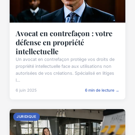
Avocat en contrefaçon : votre
défense en propriété
intellectuelle
Un avocat en contrefaçon protège vos droits de
propriété intellectuelle face aux utilisations non
autorisées de vos créations. Spécialisé en litiges
l...
6 juin 2025
6 min de lecture →
JURIDIQUE